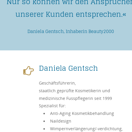
Nur so können wir den Ansprüche
unserer Kunden entsprechen.« 
Daniela Gentsch, Inhaberin Beauty2000
Daniela Gentsch

Geschäftsführerin, 
staatlich geprüfte Kosmetikerin und 
medizinische Fusspflegerin seit 1999
Spezialist für:
Anti-Aging Kosmetikbehandlung
•
Naildesign
•
Wimpernverlängerung/-verdichtung,
•